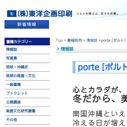
Top
>
書籍販売
>
情報誌
>porte [ポルト] 
書籍カテゴリー
情報誌
情報誌
写真集
porte [ポルト
琉球・沖縄史
琉球の風習・文化
一般書籍
心とカラダが、
ブックレット
冬だから、
公開講座
南島文化研究叢書
南国沖縄といえ
その他
冷える日が増え