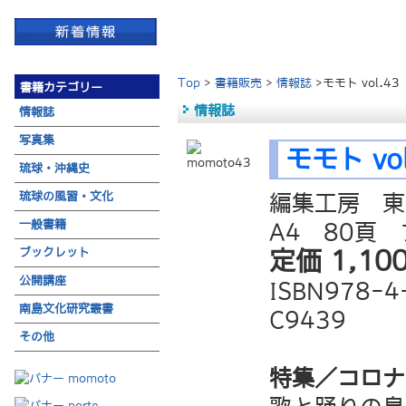
Top
>
書籍販売
>
情報誌
>モモト vol.43
書籍カテゴリー
情報誌
情報誌
写真集
モモト vol
琉球・沖縄史
琉球の風習・文化
編集工房 東
一般書籍
A4 80頁
ブックレット
定価 1,1
公開講座
ISBN978-4
南島文化研究叢書
C9439
その他
特集／コロナ