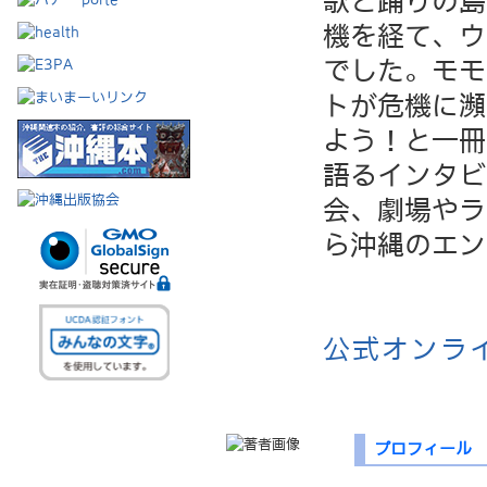
歌と踊りの島
機を経て、ウ
でした。モモ
トが危機に瀕
よう！と一冊
語るインタビ
会、劇場やラ
ら沖縄のエン
公式オンラ
プロフィール